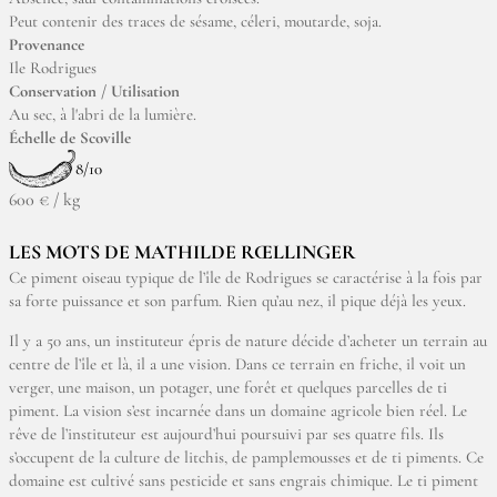
Peut contenir des traces de sésame, céleri, moutarde, soja.
Provenance
Ile Rodrigues
Conservation / Utilisation
Au sec, à l'abri de la lumière.
Échelle de Scoville
8/10
600 € / kg
LES MOTS DE MATHILDE RŒLLINGER
Ce piment oiseau typique de l’île de Rodrigues se caractérise à la fois par
sa forte puissance et son parfum. Rien qu’au nez, il pique déjà les yeux.
Il y a 50 ans, un instituteur épris de nature décide d’acheter un terrain au
centre de l’île et là, il a une vision. Dans ce terrain en friche, il voit un
verger, une maison, un potager, une forêt et quelques parcelles de ti
piment. La vision s’est incarnée dans un domaine agricole bien réel. Le
rêve de l’instituteur est aujourd’hui poursuivi par ses quatre fils. Ils
s’occupent de la culture de litchis, de pamplemousses et de ti piments. Ce
domaine est cultivé sans pesticide et sans engrais chimique. Le ti piment