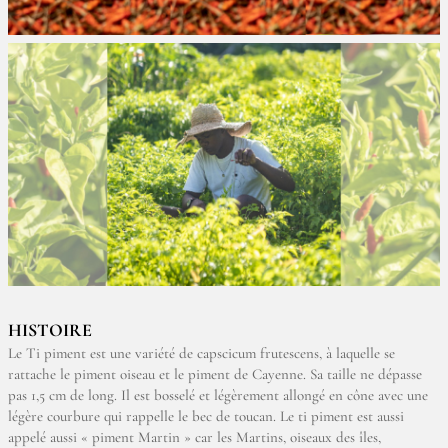
HISTOIRE
Le Ti piment est une variété de capscicum frutescens, à laquelle se
rattache le piment oiseau et le piment de Cayenne. Sa taille ne dépasse
pas 1,5 cm de long. Il est bosselé et légèrement allongé en cône avec une
légère courbure qui rappelle le bec de toucan. Le ti piment est aussi
appelé aussi « piment Martin » car les Martins, oiseaux des îles,