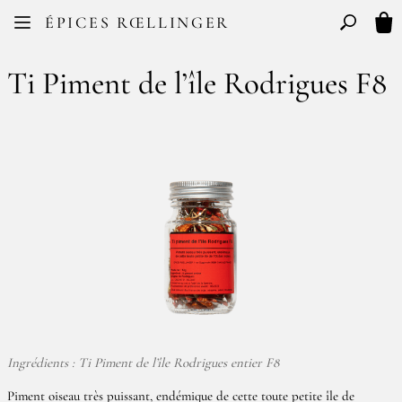
Facebook
Instagram
ÉPICES RŒLLINGER
FR
EN
Basculer l
Mon
Ti Piment de l’île Rodrigues F8
Ingrédients : Ti Piment de l’île Rodrigues entier F8
Piment oiseau très puissant, endémique de cette toute petite île de