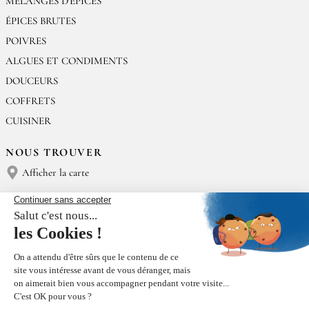
MÉLANGES D'ÉPICES
ÉPICES BRUTES
POIVRES
ALGUES ET CONDIMENTS
DOUCEURS
COFFRETS
CUISINER
NOUS TROUVER
Afficher la carte
NOUS CONTACTER
Épices Rœllinger
Tél : (+33) 02 23 15 13 91
contact@epices-roellinger.com
TRI DE NOS EMBALLAGES