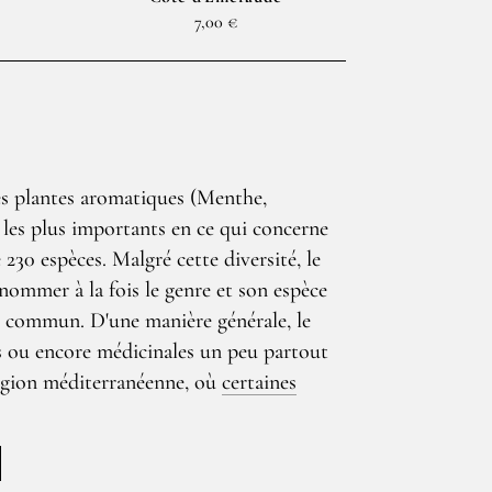
7,00 €
es plantes aromatiques (Menthe,
 les plus importants en ce qui concerne
 230 espèces. Malgré cette diversité, le
nommer à la fois le genre et son espèce
 commun. D'une manière générale, le
es ou encore médicinales un peu partout
région méditerranéenne, où
certaines
nt pas 50 cm de haut, bien adaptée aux étés
oleillés à l’instar des pelouses