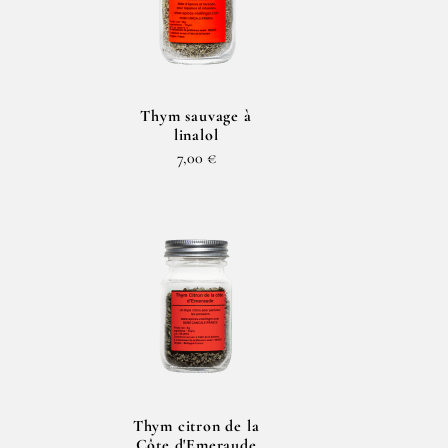
Thym sauvage à
linalol
7,00 €
Thym citron de la
Côte d'Emeraude