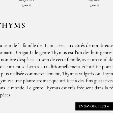
7,00 €
7,00 €
THYMS
u sein de la famille des Lamiacées, aux côtés de nombreus
omarin, Origan) ; le genre Thymus est l'un des huit genres
e nombre d'espèces au sein de cette famille, avec un total de
ot courant « thym » a traditionnellement été utilisé pour 
a plus utilisée commercialement, Thymus vulgaris ou Thym
hym est une plante aromatique utilisée à des fins gustativ
ans le monde. Le genre Thymus est très fréquent dans la 
spèces
rment un type particulier de végétation buissonnante ne dépassa
auds et secs. Ce dernier apprécie les sols calcaires, secs et très ens
EN SAVOIR PLUS
diterranéennes, des garrigues et des forêts claires.