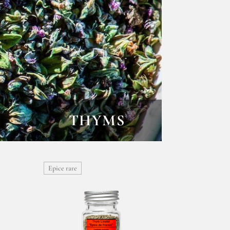
THYMS
Epice rare