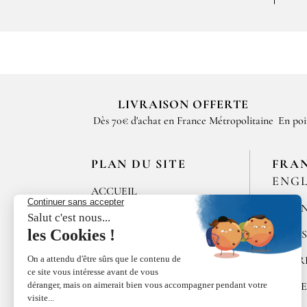
Le
LIVRAISON OFFERTE
ré
Dès 70€ d'achat en France Métropolitaine
En poi
pé
so
co
PLAN DU SITE
FRA
Tu
ENGL
pa
ACCUEIL
MÉLAN
LES MAISONS DE
BRICOURT
ÉPICE
RECRUTEMENT
POIVR
ÉPICES RŒLLINGER
ALGUE