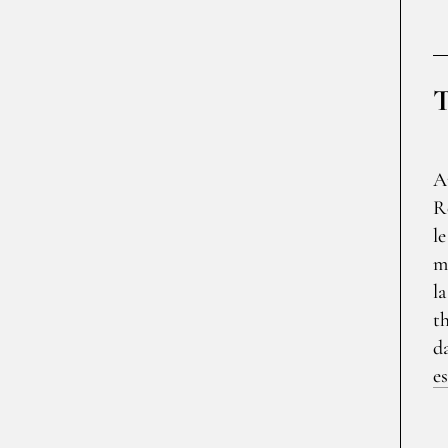
A
R
l
m
l
t
d
e
fo
ch
mé