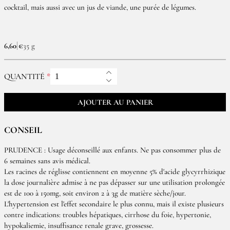
cocktail, mais aussi avec un jus de viande, une purée de légumes.
6,60 €
35 g
QUANTITÉ
AJOUTER AU PANIER
CONSEIL
PRUDENCE : Usage déconseillé aux enfants. Ne pas consommer plus de
6 semaines sans avis médical.
Les racines de réglisse contiennent en moyenne 5% d'acide glycyrrhizique
la dose journalière admise à ne pas dépasser sur une utilisation prolongée
est de 100 à 150mg, soit environ 2 à 3g de matière sèche/jour.
L'hypertension est l'effet secondaire le plus connu, mais il existe plusieurs
contre indications: troubles hépatiques, cirrhose du foie, hypertonie,
hypokaliemie, insuffisance renale grave, grossesse.