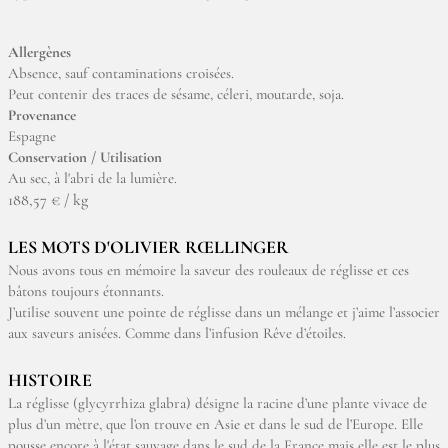
Allergènes
Absence, sauf contaminations croisées.
Peut contenir des traces de sésame, céleri, moutarde, soja.
Provenance
Espagne
Conservation / Utilisation
Au sec, à l'abri de la lumière.
188,57 € / kg
LES MOTS D'OLIVIER RŒLLINGER
Nous avons tous en mémoire la saveur des rouleaux de réglisse et ces
bâtons toujours étonnants.
J’utilise souvent une pointe de réglisse dans un mélange et j’aime l’associer
aux saveurs anisées. Comme dans l’infusion Rêve d’étoiles.
HISTOIRE
La réglisse (glycyrrhiza glabra) désigne la racine d’une plante vivace de
plus d’un mètre, que l’on trouve en Asie et dans le sud de l’Europe. Elle
pousse encore à l'état sauvage dans le sud de la France mais elle est le plus