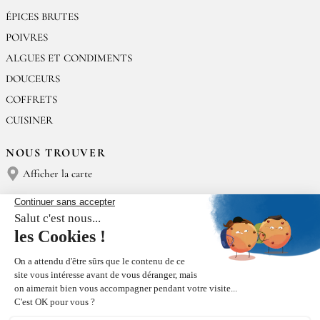
ÉPICES BRUTES
POIVRES
ALGUES ET CONDIMENTS
DOUCEURS
COFFRETS
CUISINER
NOUS TROUVER
Afficher la carte
NOUS CONTACTER
Épices Rœllinger
Tél : (+33) 02 23 15 13 91
contact@epices-roellinger.com
TRI DE NOS EMBALLAGES