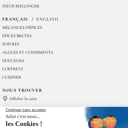
INFOS RŒLLINGER
FRANÇAIS
ENGLISH
MÉLANGES D'ÉPICES
ÉPICES BRUTES
POIVRES
ALGUES ET CONDIMENTS
DOUCEURS
COFFRETS
CUISINER
NOUS TROUVER
Afficher la carte
NOUS CONTACTER
Épices Rœllinger
Tél : (+33) 02 23 15 13 91