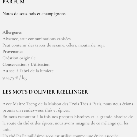
PARFUM
Notes de sous-bois et champignons.
Allergènes
Absence, sauf contaminations croisées.
Peut contenir des traces de sésame, céleri, moutarde, soja.
Provenance
Création originale
Conservation / Utilisation
Au sec, à l´abri de la lumière.
303,75 € / kg
LES MOTS D'OLIVIER RŒLLINGER
Avec Maître Tseng de la Maison des Trois Thés à Paris, nous nous étions
promis un rendez-vous thés et épices.
En nous racontant à la fois nos propres histoires et la grande histoire de
la route du thé et des épices, nous avons imaginé de ce mélange qui les
unit.
Un thé Pu Er millésime 2002 est utilisé comme une épice associée