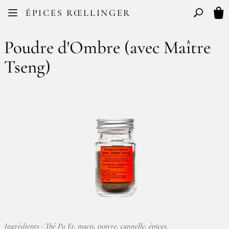
Facebook
Instagram
ÉPICES RŒLLINGER
FR
EN
Basculer l
Mon
Poudre d'Ombre (avec Maître
Tseng)
Ingrédients : Thé Pu Er, macis, poivre, cannelle, épices.