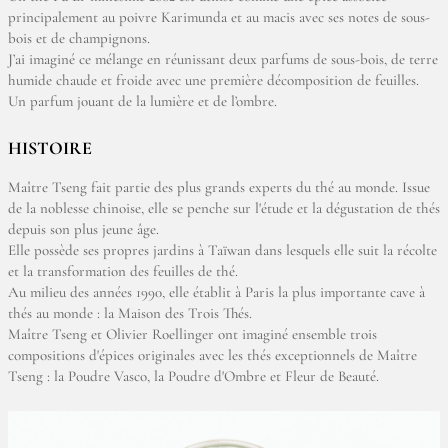
principalement au poivre Karimunda et au macis avec ses notes de sous-
bois et de champignons.
J’ai imaginé ce mélange en réunissant deux parfums de sous-bois, de terre
humide chaude et froide avec une première décomposition de feuilles.
Un parfum jouant de la lumière et de l’ombre.
HISTOIRE
Maître Tseng fait partie des plus grands experts du thé au monde. Issue
de la noblesse chinoise, elle se penche sur l'étude et la dégustation de thés
depuis son plus jeune âge.
Elle possède ses propres jardins à Taïwan dans lesquels elle suit la récolte
et la transformation des feuilles de thé.
Au milieu des années 1990, elle établit à Paris la plus importante cave à
thés au monde : la Maison des Trois Thés.
Maître Tseng et Olivier Roellinger ont imaginé ensemble trois
compositions d'épices originales avec les thés exceptionnels de Maître
Tseng : la Poudre Vasco, la Poudre d'Ombre et Fleur de Beauté.