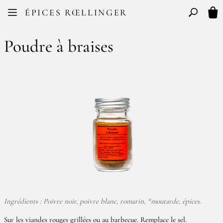
Facebook
Instagram
ÉPICES RŒLLINGER
FR
EN
Basculer l
Mon
Poudre à braises
Ingrédients : Poivre noir, poivre blanc, romarin, *moutarde, épices.
Sur les viandes rouges grillées ou au barbecue. Remplace le sel.