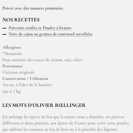
Poivré avec des nuances pimentées.
NOS RECETTES
Poivrons confits et Poudre à braises
Noix de cajou ou graines de tournesol torréfiées
Allergènes
*Moutarde.
Peut contenir des traces de sésame, soja, céleri.
Provenance
Création originale
Conservation / Utilisation
Au sec, à l'abri de la lumière.
230 € / kg
LES MOTS D'OLIVIER RŒLLINGER
J'ai mélangé les épices de feu que la nature nous a données, six poivres
différents et deux piments, aux épices de France pour créer cette poudre
qui sublime les cuissons au feu de bois ou à la plancha des légumes,