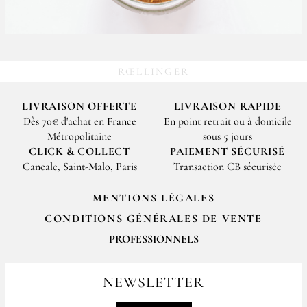
RŒLLINGER
LIVRAISON OFFERTE
LIVRAISON RAPIDE
Dès 70€ d'achat en France
En point retrait ou à domicile
Métropolitaine
sous 5 jours
CLICK & COLLECT
PAIEMENT SÉCURISÉ
Cancale, Saint-Malo, Paris
Transaction CB sécurisée
MENTIONS LÉGALES
CONDITIONS GÉNÉRALES DE VENTE
PROFESSIONNELS
Pour passer vos commandes professionnelles, merci de nous contacter
par email
NEWSLETTER
contact@epices-roellinger.com