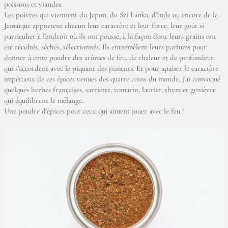
poissons et viandes.
Les poivres qui viennent du Japon, du Sri Lanka, d'Inde ou encore de la
Jamaïque apportent chacun leur caractère et leur force, leur goût si
particulier à l’endroit où ils ont poussé, à la façon dont leurs grains ont
été récoltés, séchés, sélectionnés. Ils entremêlent leurs parfums pour
donner à cette poudre des arômes de feu, de chaleur et de profondeur
qui s’accordent avec le piquant des piments. Et pour apaiser le caractère
impétueux de ces épices venues des quatre coins du monde, j'ai convoqué
quelques herbes françaises, sarriette, romarin, laurier, thym et genièvre
qui équilibrent le mélange.
Une poudre d’épices pour ceux qui aiment jouer avec le feu !