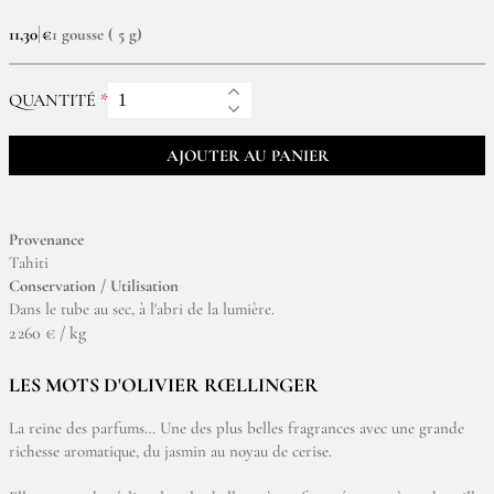
11,30 €
1 gousse ( 5 g)
QUANTITÉ
AJOUTER AU PANIER
Provenance
Tahiti
Conservation / Utilisation
Dans le tube au sec, à l'abri de la lumière.
2 260 € / kg
LES MOTS D'OLIVIER RŒLLINGER
La reine des parfums… Une des plus belles fragrances avec une grande
richesse aromatique, du jasmin au noyau de cerise.