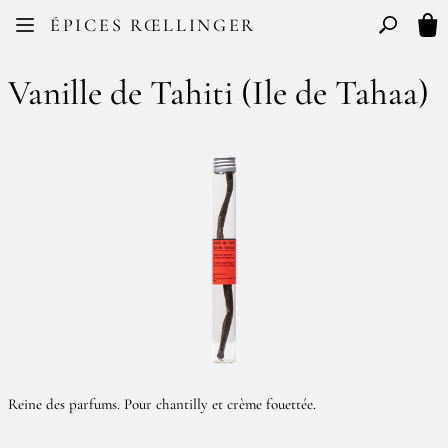
Facebook
Instagram
ÉPICES RŒLLINGER
FR
EN
Basculer l
Mon
Vanille de Tahiti (Ile de Tahaa)
Reine des parfums. Pour chantilly et crème fouettée.