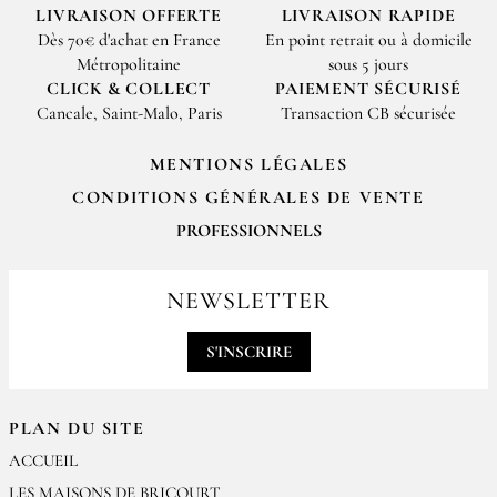
LIVRAISON OFFERTE
LIVRAISON RAPIDE
Dès 70€ d'achat en France
En point retrait ou à domicile
Métropolitaine
sous 5 jours
CLICK & COLLECT
PAIEMENT SÉCURISÉ
Cancale, Saint-Malo, Paris
Transaction CB sécurisée
MENTIONS LÉGALES
CONDITIONS GÉNÉRALES DE VENTE
PROFESSIONNELS
Pour passer vos commandes professionnelles, merci de nous contacter
par email
NEWSLETTER
contact@epices-roellinger.com
S'INSCRIRE
PLAN DU SITE
ACCUEIL
LES MAISONS DE BRICOURT