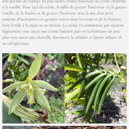
Elle permet de réaliser les plus belles crèmes fouettées ou crème chantilly
à la vanille. Pour 25cl de crème, il suffit de gratter l'intérieur 1/5 la gousse
vanille, de la fendre et de gratter l'intérieur avec le dos d'un petit
couteau, d'incorporer ces graines noires dans la crème et de la fouetter
bien froide à la main ou au mixeur. La crème va commencer par épaissir
légèrement vous aurez une crème fouettée puis en la fouettant un peu
plus vous aurez une chantilly. Recouvrir le saladier et laisser infuser 2h
au réfrigérateur.