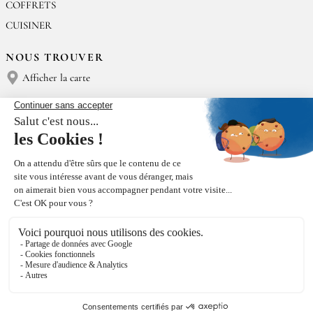
COFFRETS
CUISINER
NOUS TROUVER
Afficher la carte
NOUS CONTACTER
Épices Rœllinger
Tél : (+33) 02 23 15 13 91
contact@epices-roellinger.com
TRI DE NOS EMBALLAGES
Facebook
Instagram