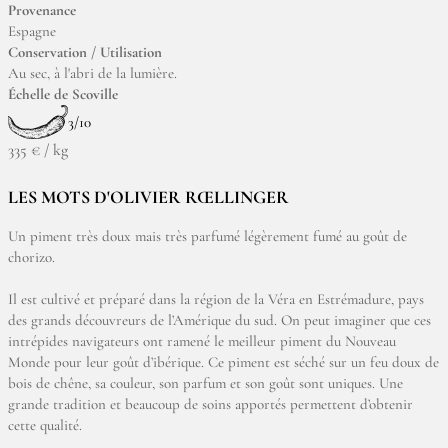
Provenance
Espagne
Conservation / Utilisation
Au sec, à l'abri de la lumière.
Échelle de Scoville
3/10
335 € / kg
LES MOTS D'OLIVIER RŒLLINGER
Un piment très doux mais très parfumé légèrement fumé au goût de
chorizo.
Il est cultivé et préparé dans la région de la Véra en Estrémadure, pays
des grands découvreurs de l’Amérique du sud. On peut imaginer que ces
intrépides navigateurs ont ramené le meilleur piment du Nouveau
Monde pour leur goût d’ibérique. Ce piment est séché sur un feu doux de
bois de chêne, sa couleur, son parfum et son goût sont uniques. Une
grande tradition et beaucoup de soins apportés permettent d’obtenir
cette qualité.