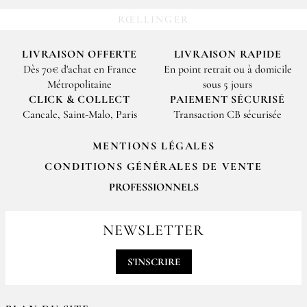
RŒLLINGER
LIVRAISON OFFERTE
LIVRAISON RAPIDE
Dès 70€ d'achat en France
En point retrait ou à domicile
Métropolitaine
sous 5 jours
CLICK & COLLECT
PAIEMENT SÉCURISÉ
Cancale, Saint-Malo, Paris
Transaction CB sécurisée
MENTIONS LÉGALES
CONDITIONS GÉNÉRALES DE VENTE
PROFESSIONNELS
Pour passer vos commandes professionnelles, merci de nous contacter
par email
NEWSLETTER
contact@epices-roellinger.com
S'INSCRIRE