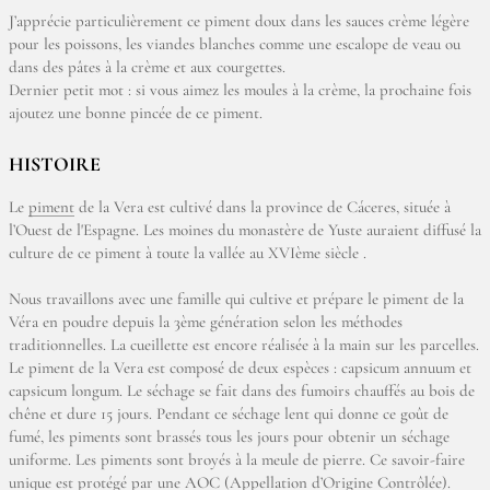
J’apprécie particulièrement ce piment doux dans les sauces crème légère
pour les poissons, les viandes blanches comme une escalope de veau ou
dans des pâtes à la crème et aux courgettes.
Dernier petit mot : si vous aimez les moules à la crème, la prochaine fois
ajoutez une bonne pincée de ce piment.
HISTOIRE
Le
piment
de la Vera est cultivé dans la province de Cáceres, située à
l’Ouest de l'Espagne. Les moines du monastère de Yuste auraient diffusé la
culture de ce piment à toute la vallée au XVIème siècle .
Nous travaillons avec une famille qui cultive et prépare le piment de la
Véra en poudre depuis la 3ème génération selon les méthodes
traditionnelles. La cueillette est encore réalisée à la main sur les parcelles.
Le piment de la Vera est composé de deux espèces : capsicum annuum et
capsicum longum. Le séchage se fait dans des fumoirs chauffés au bois de
chêne et dure 15 jours. Pendant ce séchage lent qui donne ce goût de
fumé, les piments sont brassés tous les jours pour obtenir un séchage
uniforme. Les piments sont broyés à la meule de pierre. Ce savoir-faire
unique est protégé par une AOC (Appellation d’Origine Contrôlée).