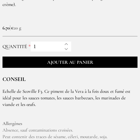
crème).
6,70 €
20 g
QUANTITÉ
AJOUTER AU PANIER
CONSEIL
Echelle de Scoville F3. Ce piment de la Vera à la fois doux et fumé est
idéal pour les sauces tomates, les sauces barbecues, les marinades de
viande et les œufs.
Allergènes
Absence, sauf contaminations croisées.
Peut contenir des traces de sésame, céleri, moutarde, soja.