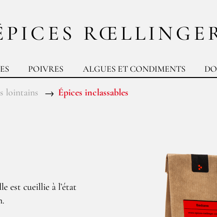
ÉPICES RŒLLINGE
ES
POIVRES
ALGUES ET CONDIMENTS
DO
s lointains
Épices inclassables
e est cueillie à l’état
m.