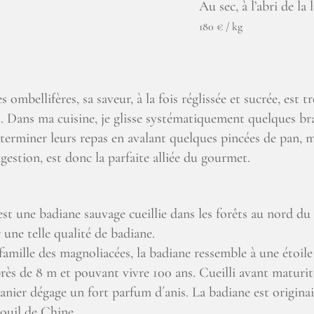
Au sec, à l’abri de la 
180 € / kg
 ombellifères, sa saveur, à la fois réglissée et sucrée, est tr
s. Dans ma cuisine, je glisse systématiquement quelques br
terminer leurs repas en avalant quelques pincées de pan, m
digestion, est donc la parfaite alliée du gourmet.
st une badiane sauvage cueillie dans les forêts au nord d
 une telle qualité de badiane.
a famille des magnoliacées, la badiane ressemble à une étoil
s de 8 m et pouvant vivre 100 ans. Cueilli avant maturité p
anier dégage un fort parfum d´anis. La badiane est origin
enouil de Chine.