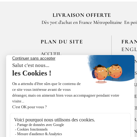
mélange cinq-épices chinoises, même si l
LIVRAISON OFFERTE
assaisonnement autour du goût amer de l
Dès 70€ d'achat en France Métropolitaine
En poi
PLAN DU SITE
FRA
ENGL
ACCUEIL
MÉLAN
LES MAISONS DE
BRICOURT
ÉPICE
RECRUTEMENT
POIVR
ÉPICES RŒLLINGER
ALGUE
LE COQUILLAGE
DOUC
FAMILLE RŒLLINGER
COFFR
ACTUALITÉS
CUISI