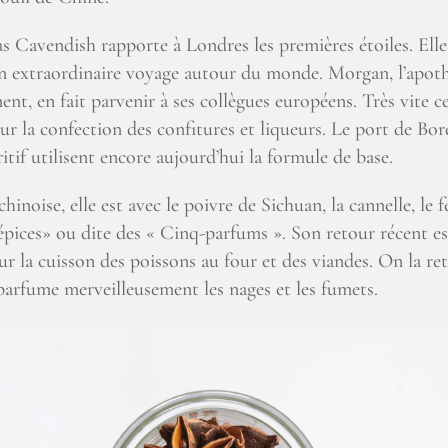
s Cavendish rapporte à Londres les premières étoiles. Elle
on extraordinaire voyage autour du monde. Morgan, l’apothi
ent, en fait parvenir à ses collègues européens. Très vite ce
ur la confection des confitures et liqueurs. Le port de Bord
itif utilisent encore aujourd’hui la formule de base.
hinoise, elle est avec le poivre de Sichuan, la cannelle, le f
pices» ou dite des « Cinq-parfums ». Son retour récent es
r la cuisson des poissons au four et des viandes. On la retr
 parfume merveilleusement les nages et les fumets.