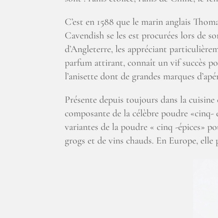
C’est en 1588 que le marin anglais Thoma
Cavendish se les est procurées lors de s
d’Angleterre, les appréciant particulièrem
parfum attirant, connaît un vif succès po
l’anisette dont de grandes marques d’apér
Présente depuis toujours dans la cuisine c
composante de la célèbre poudre «cinq- é
variantes de la poudre « cinq -épices» pou
grogs et de vins chauds. En Europe, elle