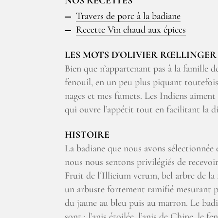
NOS RECETTES
Travers de porc à la badiane
Recette Vin chaud aux épices
LES MOTS D'OLIVIER RŒLLINGER
Bien que n’appartenant pas à la famille des
fenouil, en un peu plus piquant toutefoi
nages et mes fumets. Les Indiens aiment 
qui ouvre l’appétit tout en facilitant la 
HISTOIRE
La badiane que nous avons sélectionnée e
nous nous sentons privilégiés de recevoir
Fruit de l´Illicium verum, bel arbre de l
un arbuste fortement ramifié mesurant prè
du jaune au bleu puis au marron. Le badi
sont : l’anis étoilée, l’anis de Chine, le f