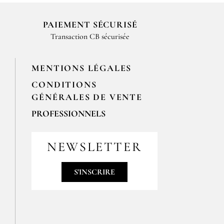
el, pour renforcer la puissance d’un
PAIEMENT SÉCURISÉ
Transaction CB sécurisée
MENTIONS LÉGALES
CONDITIONS
GÉNÉRALES DE VENTE
PROFESSIONNELS
Pour passer vos commandes
professionnelles, merci de nous
NEWSLETTER
contacter par email
contact@epices-roellinger.com
S'INSCRIRE