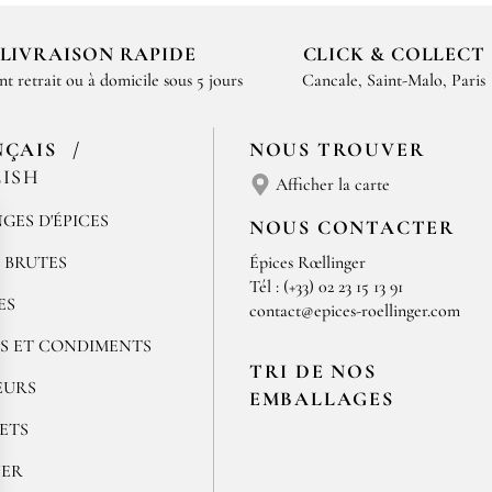
a badiane est l’une des
épices
qui compose ce mélange cultur
LIVRAISON RAPIDE
CLICK & COLLECT
’anis.
nt retrait ou à domicile sous 5 jours
Cancale, Saint-Malo, Paris
NÇAIS
NOUS TROUVER
ISH
Afficher la carte
GES D'ÉPICES
NOUS CONTACTER
S BRUTES
Épices Rœllinger
Tél : (+33) 02 23 15 13 91
ES
contact@epices-roellinger.com
S ET CONDIMENTS
TRI DE NOS
EURS
EMBALLAGES
ETS
NER