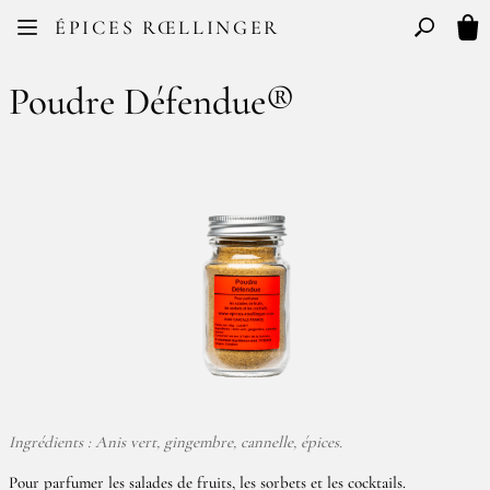
Facebook
Instagram
ÉPICES RŒLLINGER
FR
EN
Basculer l
Mon
Poudre Défendue®
Ingrédients : Anis vert, gingembre, cannelle, épices.
Pour parfumer les salades de fruits, les sorbets et les cocktails.