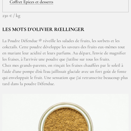
Coffret Epices et desserts
230 € / kg
LES MOTS D'OLIVIER RŒLLINGER
La Poudre Défendue ® réveille les salades de fruits, les sorbets et les
cokctails. Cette poudre développe les saveurs des fruits eux-mêmes tout
en mariant leur acidité et leurs parfums. Au départ, l'envie de magnifier
les fraises, à l'arrivée une poudre que j'utilise sur tous les fruits.
Chez mes grands-parents, on rinçait les fraises chauffées par le soleil à
l’aide d’une pompe d’où l’eau jaillissait glaciale avec un fort goût de fonte
qui enveloppait le fruit. Une sensation que j’ai retranscrite beaucoup plus
tard dans la poudre Défendue.