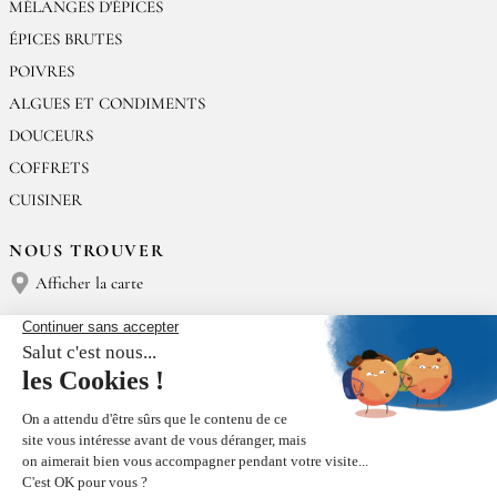
MÉLANGES D'ÉPICES
ÉPICES BRUTES
POIVRES
ALGUES ET CONDIMENTS
DOUCEURS
COFFRETS
CUISINER
NOUS TROUVER
Afficher la carte
NOUS CONTACTER
Épices Rœllinger
Tél : (+33) 02 23 15 13 91
contact@epices-roellinger.com
TRI DE NOS EMBALLAGES